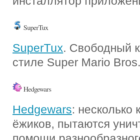
инсталлятор приложен
SuperTux
SuperTux
. Свободный 
стиле Super Mario Bro
Hedgewars
Hedgewars
: несколько
ёжиков, пытаются унич
помощи разнообразног