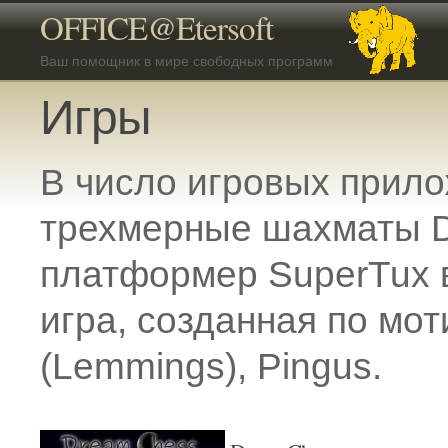
OFFICE@Etersoft
Ваш помощник в мире свободных программ
Игры
В число игровых прило
трехмерные шахматы D
платформер SuperTux в
игра, созданная по мо
(Lemmings), Pingus.